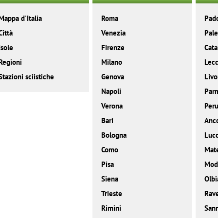
Mappa d'Italia
Roma
Pad
Città
Venezia
Pal
Isole
Firenze
Cata
Regioni
Milano
Lec
Stazioni sciistiche
Genova
Livo
Napoli
Par
Verona
Peru
Bari
Anc
Bologna
Luc
Como
Mat
Pisa
Mod
Siena
Olbi
Trieste
Rav
Rimini
San