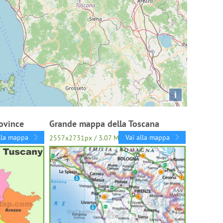
i
ovince
Grande mappa della Toscana
lla mappa
Vai alla mappa
2557x2731px / 3.07 Mb