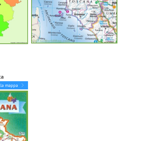
ca
lla mappa