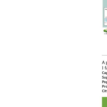
A 
I f
Cap
Sup
Po
Pr
Cit