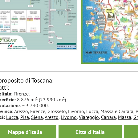
proposito di Toscana:
atti:
itale:
Firenze
.
erficie:
8 876 mi² (22 990 km²).
polazione:
~ 3 730 000.
ovince:
Arezzo, Firenze, Grosseto, Livorno, Lucca, Massa e Carrara, Pi
tà:
Lucca
,
Pisa
,
Siena
,
Arezzo
,
Livorno
,
Viareggio
,
Carrara
,
Massa
,
Gr
Mappe d'Italia
Città d'Italia