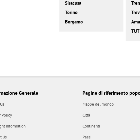
Siracusa
Tren
Torino
Trev
Bergamo
Amal
TUT
rmazione Generale
Pagine di riferimento popo
 Us
Mappe del mondo
y Policy
Città
ght information
Continenti
t Us
Paesi