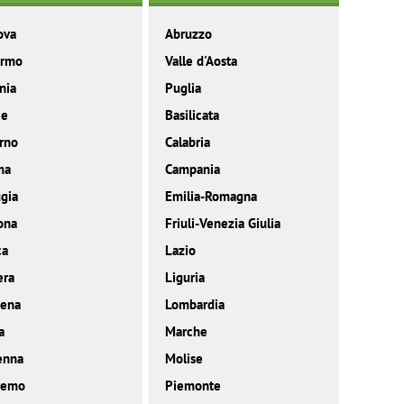
ova
Abruzzo
ermo
Valle d'Aosta
nia
Puglia
ce
Basilicata
rno
Calabria
ma
Campania
gia
Emilia-Romagna
ona
Friuli-Venezia Giulia
ca
Lazio
era
Liguria
ena
Lombardia
a
Marche
enna
Molise
remo
Piemonte