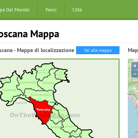
pa Del Mondo
Paesi
Città
oscana Mappa
scana - Mappa di localizzazione
Map
Vai alla mappa
+
−