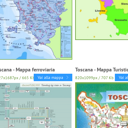
scana - Mappa ferroviaria
Toscana - Mappa Turisti
Vai alla mappa
Vai a
27x1687px / 665 Kb
820x1099px / 707 Kb