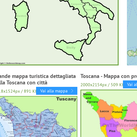
ande mappa turistica dettagliata
Toscana - Mappa con pr
lla Toscana con città
Vai a
2000x2154px / 509 Kb
Vai alla mappa
18x1524px / 891 Kb