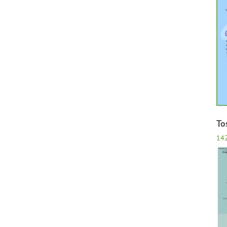
To
14