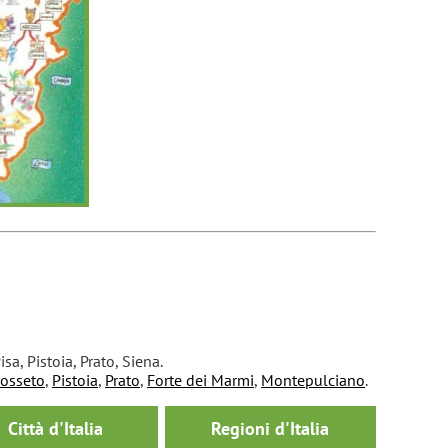
sa, Pistoia, Prato, Siena.
osseto
,
Pistoia
,
Prato
,
Forte dei Marmi
,
Montepulciano
.
Città d'Italia
Regioni d'Italia