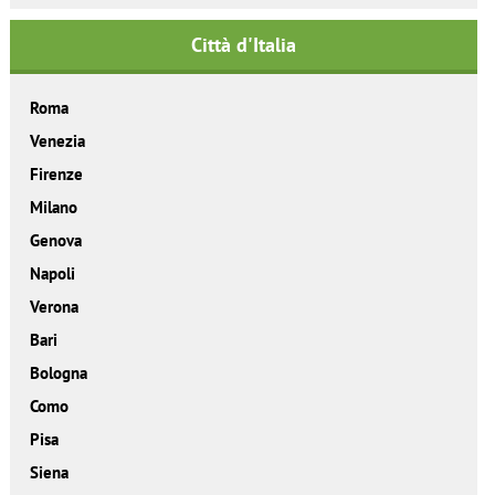
Città d'Italia
Roma
Venezia
Firenze
Milano
Genova
Napoli
Verona
Bari
Bologna
Como
Pisa
Siena