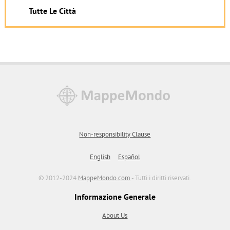
Tutte Le Città
Non-responsibility Clause
English
Español
© 2012-2024
MappeMondo.com
- Tutti i diritti riservati.
Informazione Generale
About Us