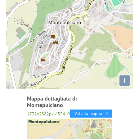
i
Mappa dettagliata di
Montepulciano
Vai alla mappa
1732x2382px / 554 Kb