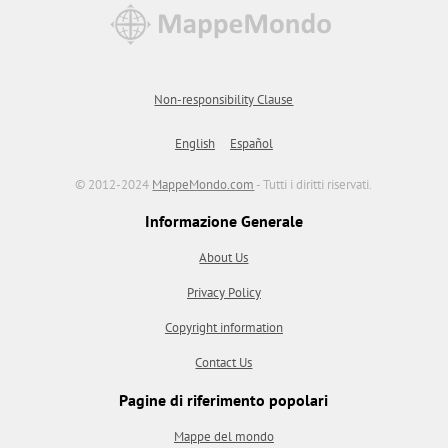
Non-responsibility Clause
English
Español
© 2012-2024
MappeMondo.com
- Tutti i diritti riservati.
Informazione Generale
About Us
Privacy Policy
Copyright information
Contact Us
Pagine di riferimento popolari
Mappe del mondo