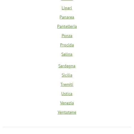
Lipari
Panarea
Pantelleria
Ponza
Procida
Salina
Sardegna
Sicilia
Tremiti
Ustica
Venezia
Ventotene