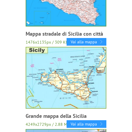
Mappa stradale di Sicilia con città
Vai alla mappa
1476x1135px / 309 Kb
Grande mappa della Sicilia
Vai alla mappa
4249x2729px / 2.88 Mb