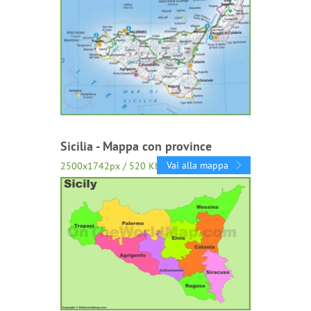
Sicilia - Mappa con province
Vai alla mappa
2500x1742px / 520 Kb