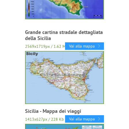
Grande cartina stradale dettagliata
della Sicilia
Vai alla mappa
2569x1719px / 1.62 Mb
Sicilia - Mappa dei viaggi
Vai alla mappa
1413x627px / 228 Kb