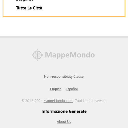
Tutte Le Città
Non-responsibility Clause
English
Español
© 2012-2024
MappeMondo.com
- Tutti i diritti riservati.
Informazione Generale
About Us