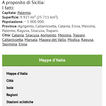
A proposito di Sicilia:
I fatti:
Capitale:
Palermo
.
Superficie:
9 927 mi² (25 711 km²).
Popolazione:
~ 5 000 000.
Province:
Agrigento, Caltanissetta, Catania, Enna, Messina,
Palermo, Ragusa, Siracusa, Trapani.
Città:
Catania
,
Siracusa
,
Agrigento
,
Messina
,
Trapani
,
Caltanissetta
,
Marsala
,
Mazara del Vallo
,
Modica
,
Ragusa
,
Taormina
,
Enna
.
Mappe d'Italia
Mappa d'Italia
Città
Isole
Regioni
Stazioni sciistiche