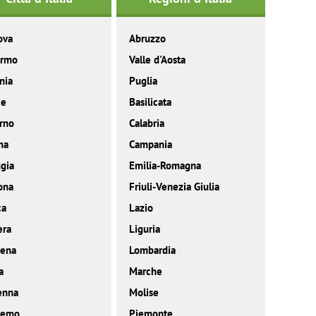
ova
Abruzzo
ermo
Valle d'Aosta
nia
Puglia
ce
Basilicata
rno
Calabria
ma
Campania
gia
Emilia-Romagna
ona
Friuli-Venezia Giulia
ca
Lazio
era
Liguria
ena
Lombardia
a
Marche
enna
Molise
remo
Piemonte