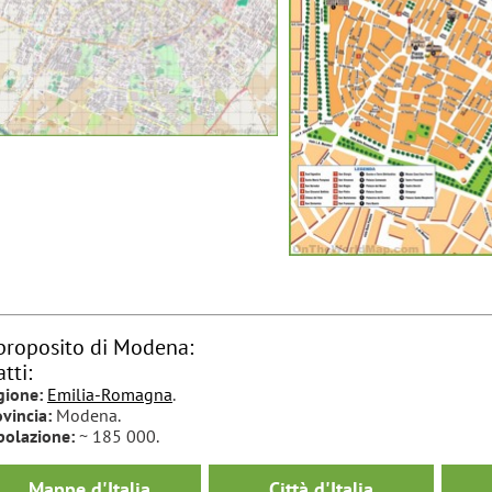
proposito di Modena:
atti:
gione:
Emilia-Romagna
.
vincia:
Modena.
polazione:
~ 185 000.
Mappe d'Italia
Città d'Italia