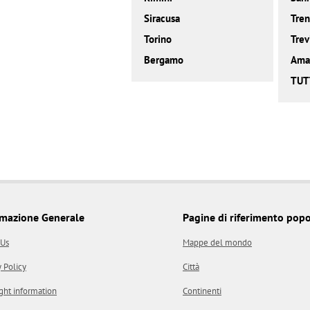
Siracusa
Tren
Torino
Trev
Bergamo
Amal
TUT
rmazione Generale
Pagine di riferimento popo
 Us
Mappe del mondo
y Policy
Città
ght information
Continenti