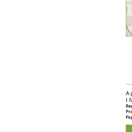
A 
I f
Re
Pro
Po