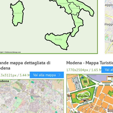
ande mappa dettagliata di
Modena - Mappa Turisti
dena
Vai a
1770x2504px / 1.65 Mb
Vai alla mappa
13x3121px / 5.44 Mb