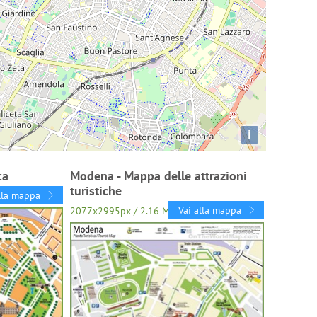
i
ca
Modena - Mappa delle attrazioni
turistiche
lla mappa
Vai alla mappa
2077x2995px / 2.16 Mb