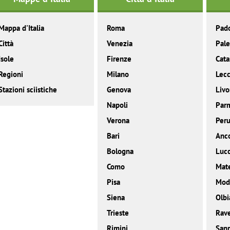
Mappa d'Italia
Roma
Pad
Città
Venezia
Pal
Isole
Firenze
Cata
Regioni
Milano
Lec
Stazioni sciistiche
Genova
Livo
Napoli
Par
Verona
Peru
Bari
Anc
Bologna
Luc
Como
Mat
Pisa
Mod
Siena
Olbi
Trieste
Rav
Rimini
San