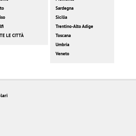
to
Sardegna
iso
Sicilia
fi
Trentino-Alto Adige
TE LE CITTÀ
Toscana
Umbria
Veneto
lari