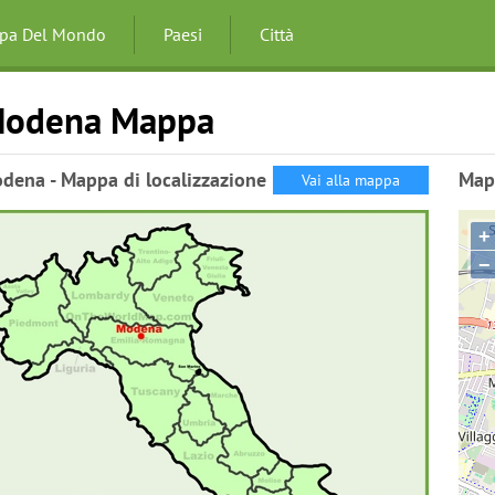
pa Del Mondo
Paesi
Città
odena Mappa
dena - Mappa di localizzazione
Map
Vai alla mappa
+
−