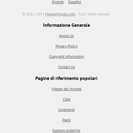
English
Español
© 2012-2024
MappeMondo.com
- Tutti i diritti riservati.
Informazione Generale
About Us
Privacy Policy
Copyright information
Contact Us
Pagine di riferimento popolari
Mappe del mondo
Città
Continenti
Paesi
Stazioni sciistiche