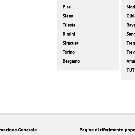
Pisa
Mod
Siena
Olbi
Trieste
Rav
Rimini
San
Siracusa
Tren
Torino
Trev
Bergamo
Amal
TUT
rmazione Generale
Pagine di riferimento popo