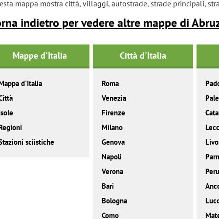
sta mappa mostra città, villaggi, autostrade, strade principali, st
rna indietro per vedere altre mappe di Abru
Mappe d'Italia
Città d'Italia
Mappa d'Italia
Roma
Pad
Città
Venezia
Pal
Isole
Firenze
Cata
Regioni
Milano
Lec
Stazioni sciistiche
Genova
Livo
Napoli
Par
Verona
Peru
Bari
Anc
Bologna
Luc
Como
Mat