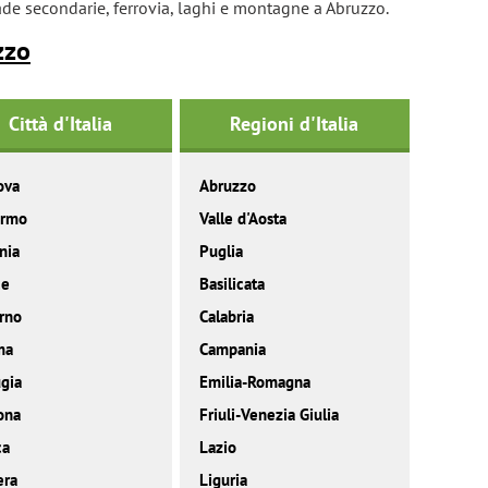
rade secondarie, ferrovia, laghi e montagne a Abruzzo.
zzo
Città d'Italia
Regioni d'Italia
ova
Abruzzo
ermo
Valle d'Aosta
nia
Puglia
ce
Basilicata
rno
Calabria
ma
Campania
gia
Emilia-Romagna
ona
Friuli-Venezia Giulia
ca
Lazio
era
Liguria