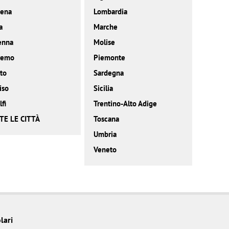
ena
Lombardia
a
Marche
enna
Molise
remo
Piemonte
to
Sardegna
iso
Sicilia
fi
Trentino-Alto Adige
TE LE CITTÀ
Toscana
Umbria
Veneto
lari