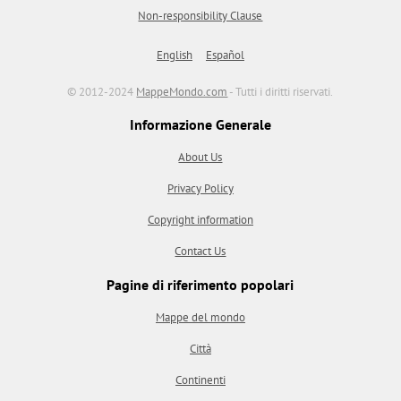
Non-responsibility Clause
English
Español
© 2012-2024
MappeMondo.com
- Tutti i diritti riservati.
Informazione Generale
About Us
Privacy Policy
Copyright information
Contact Us
Pagine di riferimento popolari
Mappe del mondo
Città
Continenti