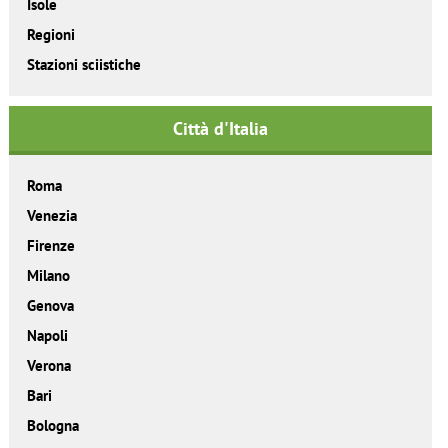
Isole
Regioni
Stazioni sciistiche
Città d'Italia
Roma
Venezia
Firenze
Milano
Genova
Napoli
Verona
Bari
Bologna