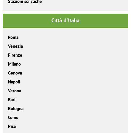
Stazioni sciistiche
Città d'Italia
Roma
Venezia
Firenze
Milano
Genova
Napoli
Verona
Bari
Bologna
Como
Pisa