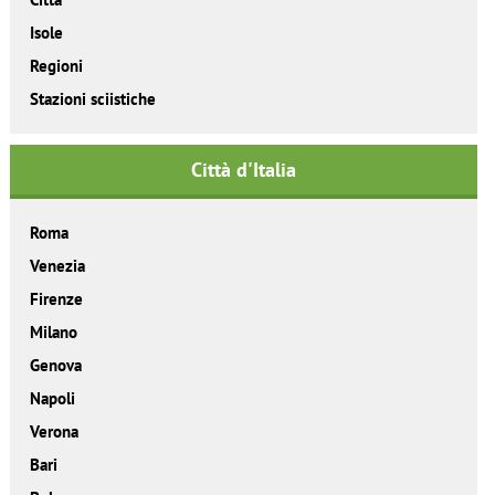
Isole
Regioni
Stazioni sciistiche
Città d'Italia
Roma
Venezia
Firenze
Milano
Genova
Napoli
Verona
Bari