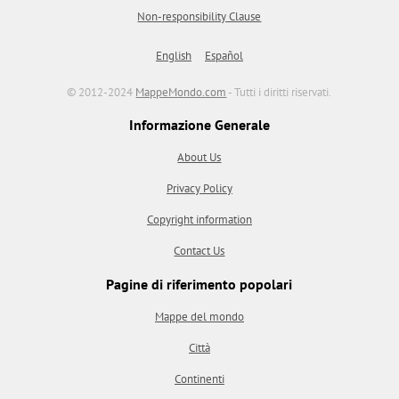
Non-responsibility Clause
English
Español
© 2012-2024
MappeMondo.com
- Tutti i diritti riservati.
Informazione Generale
About Us
Privacy Policy
Copyright information
Contact Us
Pagine di riferimento popolari
Mappe del mondo
Città
Continenti