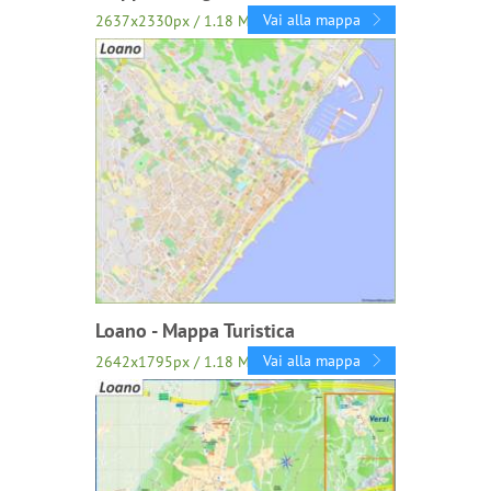
Vai alla mappa
2637x2330px / 1.18 Mb
Loano - Mappa Turistica
Vai alla mappa
2642x1795px / 1.18 Mb