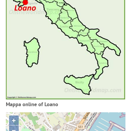
Mappa online of Loano
+
−